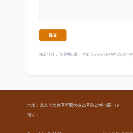
如若转载，请注明出处：http://www.oepwmyg.com/ly
地址：北京市大兴区新源大街25号院27幢-1层-119
电话：-