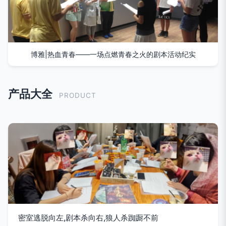
博雅|热血青春——一场点燃青春之火的剧本活动纪实
产品大全
PRODUCT
密室逃脱向左,剧本杀向右,狼人杀踟蹰不前