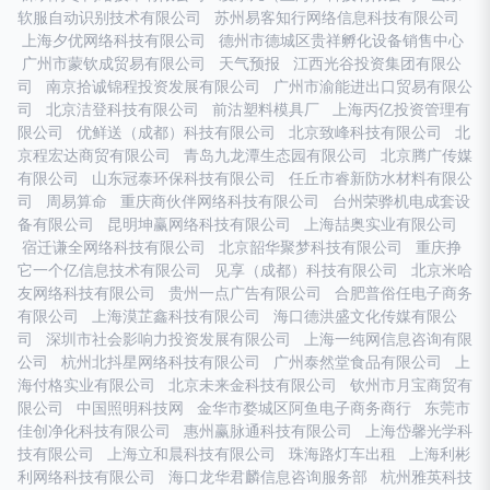
软服自动识别技术有限公司
苏州易客知行网络信息科技有限公司
上海夕优网络科技有限公司
德州市德城区贵祥孵化设备销售中心
广州市蒙钦成贸易有限公司
天气预报
江西光谷投资集团有限公
司
南京拾诚锦程投资发展有限公司
广州市渝能进出口贸易有限公
司
北京洁登科技有限公司
前沽塑料模具厂
上海丙亿投资管理有
限公司
优鲜送（成都）科技有限公司
北京致峰科技有限公司
北
京程宏达商贸有限公司
青岛九龙潭生态园有限公司
北京腾广传媒
有限公司
山东冠泰环保科技有限公司
任丘市睿新防水材料有限公
司
周易算命
重庆商伙伴网络科技有限公司
台州荣骅机电成套设
备有限公司
昆明坤赢网络科技有限公司
上海喆奥实业有限公司
宿迁谦全网络科技有限公司
北京韶华聚梦科技有限公司
重庆挣
它一个亿信息技术有限公司
见享（成都）科技有限公司
北京米哈
友网络科技有限公司
贵州一点广告有限公司
合肥普俗任电子商务
有限公司
上海漠芷鑫科技有限公司
海口德洪盛文化传媒有限公
司
深圳市社会影响力投资发展有限公司
上海一纯网信息咨询有限
公司
杭州北抖星网络科技有限公司
广州泰然堂食品有限公司
上
海付格实业有限公司
北京未来金科技有限公司
钦州市月宝商贸有
限公司
中国照明科技网
金华市婺城区阿鱼电子商务商行
东莞市
佳创净化科技有限公司
惠州赢脉通科技有限公司
上海岱馨光学科
技有限公司
上海立和晨科技有限公司
珠海路灯车出租
上海利彬
利网络科技有限公司
海口龙华君麟信息咨询服务部
杭州雅英科技