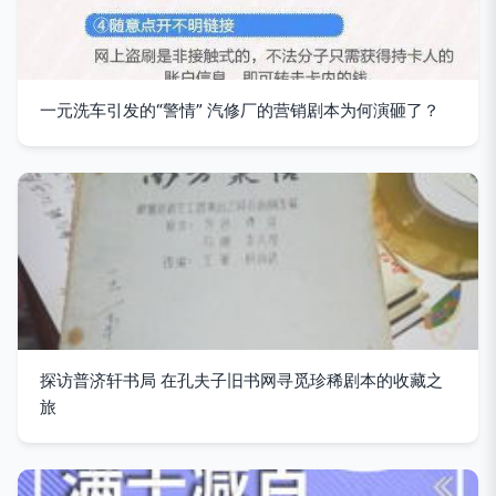
一元洗车引发的“警情” 汽修厂的营销剧本为何演砸了？
探访普济轩书局 在孔夫子旧书网寻觅珍稀剧本的收藏之
旅