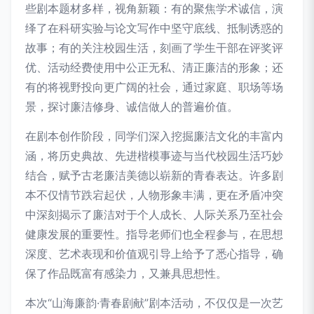
些剧本题材多样，视角新颖：有的聚焦学术诚信，演
绎了在科研实验与论文写作中坚守底线、抵制诱惑的
故事；有的关注校园生活，刻画了学生干部在评奖评
优、活动经费使用中公正无私、清正廉洁的形象；还
有的将视野投向更广阔的社会，通过家庭、职场等场
景，探讨廉洁修身、诚信做人的普遍价值。
在剧本创作阶段，同学们深入挖掘廉洁文化的丰富内
涵，将历史典故、先进楷模事迹与当代校园生活巧妙
结合，赋予古老廉洁美德以崭新的青春表达。许多剧
本不仅情节跌宕起伏，人物形象丰满，更在矛盾冲突
中深刻揭示了廉洁对于个人成长、人际关系乃至社会
健康发展的重要性。指导老师们也全程参与，在思想
深度、艺术表现和价值观引导上给予了悉心指导，确
保了作品既富有感染力，又兼具思想性。
本次“山海廉韵·青春剧献”剧本活动，不仅仅是一次艺