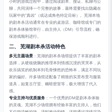
小时的游戏过程中，通过阅读剧本、搜证、私聊与公
聊，共同演绎一个完整的故事，最终需要找出隐藏在
玩家中的“真凶”（或达成角色特定目标）。芜湖本地
的剧本杀活动通常在专业的桌游店、咖啡馆或专门的
剧本杀体验馆举行，由主持人（DM）引导流程，确
保游戏顺利进行。
二、 芜湖剧本杀活动特色
多元主题场景
：芜湖的剧本杀场馆提供了丰富的剧本
选择，从硬核烧脑的推理本到情感沉浸的哭哭本，从
欢乐搞笑的机制本到毛骨悚然的恐怖本，满足不同玩
家的偏好。许多场馆还配备了精致的实景布景与服装
道具，如复古厅堂、幽暗密室等，极大增强了代入
感。
专业主持与优质服务
：一个优秀的DM是剧本杀体验
的灵魂。芜湖不少场馆拥有经验丰富的主持人，他们
不仅能流畅控场、适时推动剧情，还能通过演绎渲染